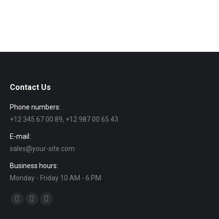
Food
Contact Us
Phone numbers:
+12 345 67 00 89, +12 987 00 65 43
E-mail:
sales@your-site.com
Business hours:
Monday - Friday 10 AM - 6 PM
Find us on:
Facebook
Google+
Instagram