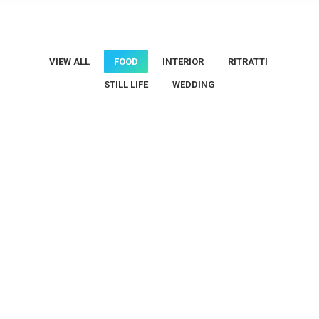
VIEW ALL
FOOD
INTERIOR
RITRATTI
STILL LIFE
WEDDING
Cacao Perù
Coopernocciole