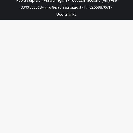
Paola Sulpizio - Via dei Tigli, 17 - 00062 Bracciano (RM) +39
3393558568 - info@paolasulpizio.it - P.I. 02668870617
Useful links