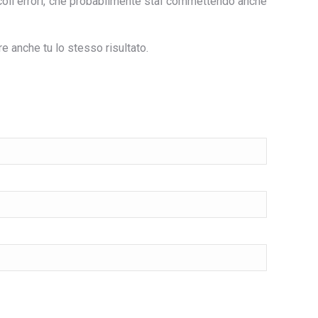
iccoli errori, che probabilmente stai commettendo anche
e anche tu lo stesso risultato.