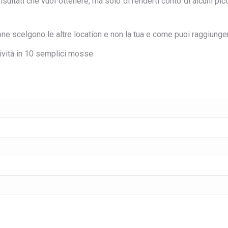
sultati che vuoi ottenere, ma solo di renderti conto di alcuni p
one scelgono le altre location e non la tua e come puoi raggiunger
tività in 10 semplici mosse.