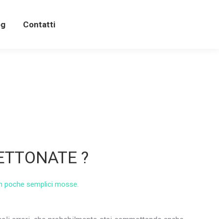
og
Contatti
ETTONATE ?
e in poche semplici mosse.